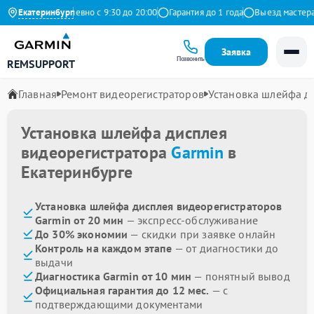
Яндекс
Екатеринбург
Ежедневно с 9:30 до 20:00
Гарантия до 1 года
Выезд мастера бе
Заявка
Позвонить
REMSUPPORT
Главная
Ремонт видеорегистраторов
Установка шлейфа д
Установка шлейфа дисплея
видеорегистратора
Garmin
в
Екатеринбурге
Установка шлейфа дисплея видеорегистраторов
Garmin от 20 мин
— экспресс-обслуживание
До 30% экономии
— скидки при заявке онлайн
Контроль на каждом этапе
— от диагностики до
выдачи
Диагностика Garmin от 10 мин
— понятный вывод
Официальная гарантия до 12 мес.
— с
подтверждающими документами