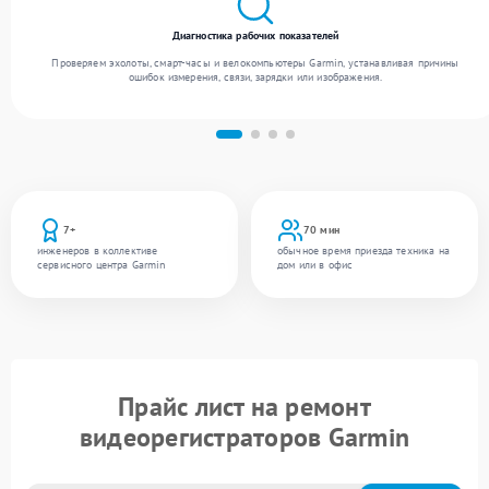
Диагностика рабочих показателей
Проверяем эхолоты, смарт-часы и велокомпьютеры Garmin, устанавливая причины
ошибок измерения, связи, зарядки или изображения.
7+
70 мин
инженеров в коллективе
обычное время приезда техника на
сервисного центра Garmin
дом или в офис
Прайс лист на ремонт
видеорегистраторов Garmin