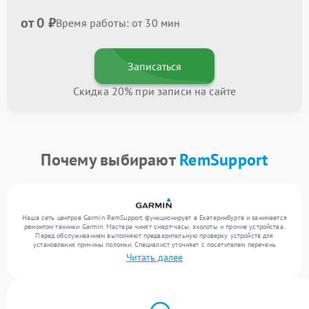
от 0 ₽
Время работы: от 30 мин
Записаться
Скидка 20% при записи на сайте
Почему выбирают
RemSupport
Наша сеть центров Garmin RemSupport функционирует в Екатеринбурге и занимается
ремонтом техники Garmin. Мастера чинят смарт-часы, эхолоты и прочие устройства.
Перед обслуживанием выполняют предварительную проверку устройств для
установления причины поломки. Специалист уточняет с посетителем перечень
необходимых работ и цену. Только после этого инженеры реализуют восстановление
Читать далее
с заменой комплектующих по необходимости. По завершении работ их качество
подтверждается финальным контролем всех режимов устройства.