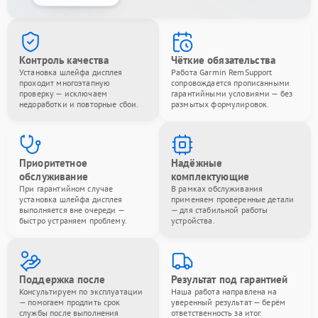
Контроль качества
Чёткие обязательства
Установка шлейфа дисплея
Работа Garmin RemSupport
проходит многоэтапную
сопровождается прописанными
проверку — исключаем
гарантийными условиями — без
недоработки и повторные сбои.
размытых формулировок.
Приоритетное
Надёжные
обслуживание
комплектующие
При гарантийном случае
В рамках обслуживания
установка шлейфа дисплея
применяем проверенные детали
выполняется вне очереди —
— для стабильной работы
быстро устраняем проблему.
устройства.
Поддержка после
Результат под гарантией
Консультируем по эксплуатации
Наша работа направлена на
— помогаем продлить срок
уверенный результат — берём
службы после выполнения
ответственность за итог.