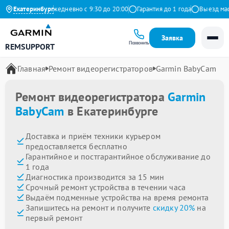
9 на Яндекс
Екатеринбург
Ежедневно с 9:30 до 20:00
Гарантия до 1 года
Выезд масте
Заявка
Позвонить
REMSUPPORT
Главная
Ремонт видеорегистраторов
Garmin BabyCam
Ремонт видеорегистратора
Garmin
BabyCam
в Екатеринбурге
Доставка и приём техники курьером
предоставляется бесплатно
Гарантийное и постгарантийное обслуживание до
1 года
Диагностика производится за 15 мин
Срочный ремонт устройства в течении часа
Выдаём подменные устройства на время ремонта
Запишитесь на ремонт и получите
скидку 20%
на
первый ремонт