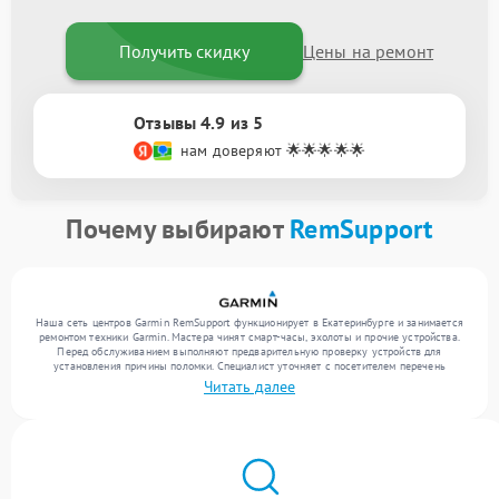
Получить скидку
Цены на ремонт
Отзывы 4.9 из 5
нам доверяют 🌟🌟🌟🌟🌟
Почему выбирают
RemSupport
Наша сеть центров Garmin RemSupport функционирует в Екатеринбурге и занимается
ремонтом техники Garmin. Мастера чинят смарт-часы, эхолоты и прочие устройства.
Перед обслуживанием выполняют предварительную проверку устройств для
установления причины поломки. Специалист уточняет с посетителем перечень
необходимых работ и цену. Только после этого инженеры реализуют восстановление
Читать далее
с заменой комплектующих по необходимости. По завершении работ их качество
подтверждается финальным контролем всех режимов устройства.