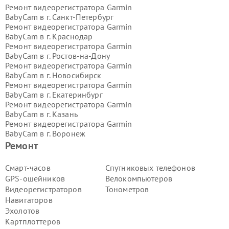
Ремонт видеорегистратора Garmin
BabyCam в г.
Санкт-Петербург
Ремонт видеорегистратора Garmin
BabyCam в г.
Краснодар
Ремонт видеорегистратора Garmin
BabyCam в г.
Ростов-на-Дону
Ремонт видеорегистратора Garmin
BabyCam в г.
Новосибирск
Ремонт видеорегистратора Garmin
BabyCam в г.
Екатеринбург
Ремонт видеорегистратора Garmin
BabyCam в г.
Казань
Ремонт видеорегистратора Garmin
BabyCam в г.
Воронеж
Ремонт видеорегистратора Garmin
Ремонт
BabyCam в г.
Волгоград
Ремонт видеорегистратора Garmin
Смарт-часов
Спутниковых телефонов
BabyCam в г.
Самара
GPS-ошейников
Велокомпьютеров
Ремонт видеорегистратора Garmin
Видеорегистраторов
Тонометров
BabyCam в г.
Пермь
Навигаторов
Ремонт видеорегистратора Garmin
Эхолотов
BabyCam в г.
Красноярск
Ремонт видеорегистратора Garmin
Картплоттеров