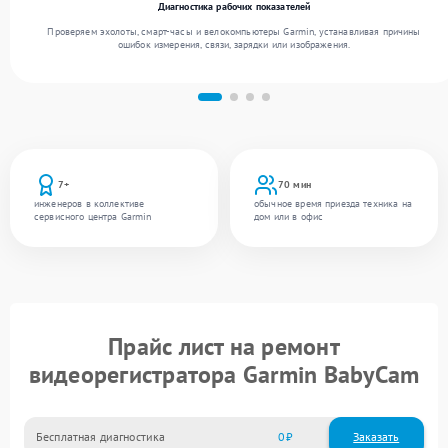
Диагностика рабочих показателей
Проверяем эхолоты, смарт-часы и велокомпьютеры Garmin, устанавливая причины
ошибок измерения, связи, зарядки или изображения.
7+
70 мин
инженеров в коллективе
обычное время приезда техника на
сервисного центра Garmin
дом или в офис
Прайс лист на ремонт
видеорегистратора Garmin BabyCam
Бесплатная диагностика
0
Заказать