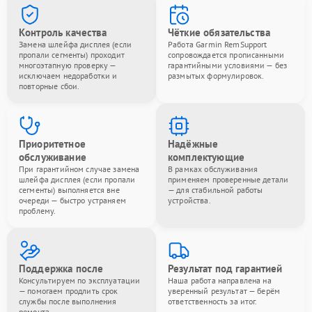
Контроль качества
Чёткие обязательства
Замена шлейфа дисплея (если
Работа Garmin RemSupport
пропали сегменты) проходит
сопровождается прописанными
многоэтапную проверку —
гарантийными условиями — без
исключаем недоработки и
размытых формулировок.
повторные сбои.
Приоритетное
Надёжные
обслуживание
комплектующие
При гарантийном случае замена
В рамках обслуживания
шлейфа дисплея (если пропали
применяем проверенные детали
сегменты) выполняется вне
— для стабильной работы
очереди — быстро устраняем
устройства.
проблему.
Поддержка после
Результат под гарантией
Консультируем по эксплуатации
Наша работа направлена на
— помогаем продлить срок
уверенный результат — берём
службы после выполнения
ответственность за итог.
ремонта.