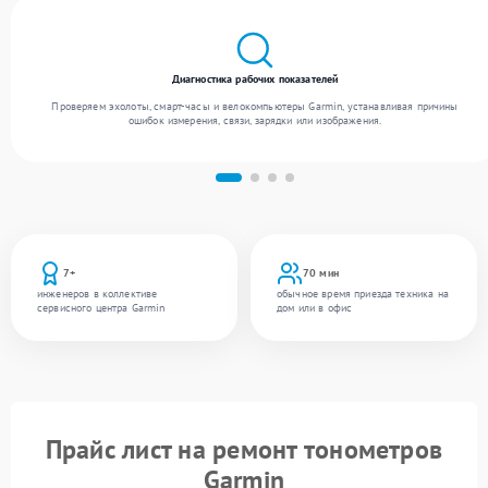
Диагностика рабочих показателей
Проверяем эхолоты, смарт-часы и велокомпьютеры Garmin, устанавливая причины
ошибок измерения, связи, зарядки или изображения.
7+
70 мин
инженеров в коллективе
обычное время приезда техника на
сервисного центра Garmin
дом или в офис
Прайс лист на ремонт тонометров
Garmin