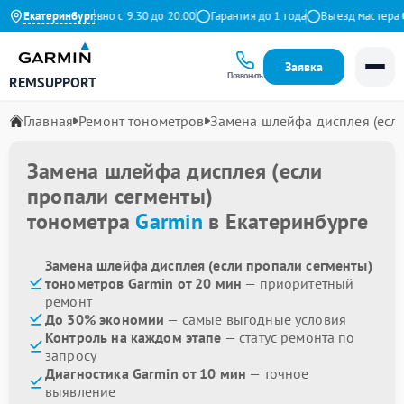
ндекс
Екатеринбург
Ежедневно с 9:30 до 20:00
Гарантия до 1 года
Выезд мастера бе
Заявка
Позвонить
REMSUPPORT
Главная
Ремонт тонометров
Замена шлейфа дисплея (если
Замена шлейфа дисплея (если
пропали сегменты)
тонометра
Garmin
в Екатеринбурге
Замена шлейфа дисплея (если пропали сегменты)
тонометров Garmin от 20 мин
— приоритетный
ремонт
До 30% экономии
— самые выгодные условия
Контроль на каждом этапе
— статус ремонта по
запросу
Диагностика Garmin от 10 мин
— точное
выявление