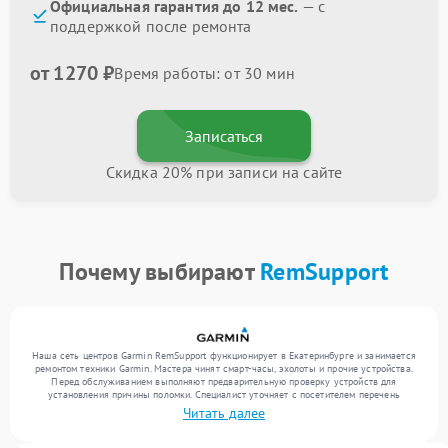
Официальная гарантия до 12 мес.
— с
поддержкой после ремонта
от 1270 ₽
Время работы: от 30 мин
Записаться
Скидка 20% при записи на сайте
Почему выбирают
RemSupport
Наша сеть центров Garmin RemSupport функционирует в Екатеринбурге и занимается
ремонтом техники Garmin. Мастера чинят смарт-часы, эхолоты и прочие устройства.
Перед обслуживанием выполняют предварительную проверку устройств для
установления причины поломки. Специалист уточняет с посетителем перечень
необходимых работ и цену. Только после этого инженеры реализуют восстановление
Читать далее
с заменой комплектующих по необходимости. По завершении работ их качество
подтверждается финальным контролем всех режимов устройства.