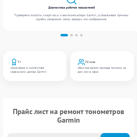
Диагностика рабочих показателей
Проверяем эхолоты, смарт-часы и велокомпьютеры Garmin, устанавливая причины
ошибок измерения, связи, зарядки или изображения.
7+
70 мин
инженеров в коллективе
обычное время приезда техника на
сервисного центра Garmin
дом или в офис
Прайс лист на ремонт тонометров
Garmin