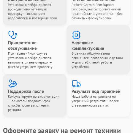
Установка шлейфа дисплея
Работа Garmin RemSupport
проходит многоэтапную
сопровождается прописанными
проверку — исключаем
гарантийными условиями — без
недоработки и повторные сбои.
размытых формулировок.
Приоритетное
Надёжные
обслуживание
комплектующие
При гарантийном случае
В рамках обслуживания
установка шлейфа дисплея
применяем проверенные детали
выполняется вне очереди —
— для стабильной работы
быстро устраняем проблему.
устройства.
Поддержка после
Результат под гарантией
Консультируем по эксплуатации
Наша работа направлена на
— помогаем продлить срок
уверенный результат — берём
службы после выполнения
ответственность за итог.
ремонта.
Оформите заявку на ремонт техники