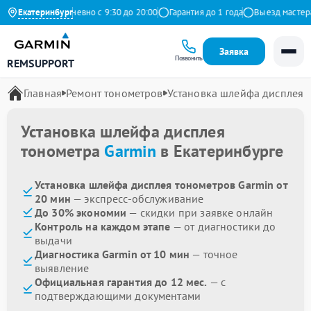
 Яндекс
Екатеринбург
Ежедневно с 9:30 до 20:00
Гарантия до 1 года
Выезд мастера б
Заявка
Позвонить
REMSUPPORT
Главная
Ремонт тонометров
Установка шлейфа дисплея
Установка шлейфа дисплея
тонометра
Garmin
в Екатеринбурге
Установка шлейфа дисплея тонометров Garmin от
20 мин
— экспресс-обслуживание
До 30% экономии
— скидки при заявке онлайн
Контроль на каждом этапе
— от диагностики до
выдачи
Диагностика Garmin от 10 мин
— точное
выявление
Официальная гарантия до 12 мес.
— с
подтверждающими документами