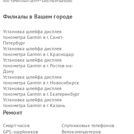
ООО "СЕРВИСНЫЙ ЦЕНТР"* 6685170650*668501001
Филиалы в Вашем городе
Установка шлейфа дисплея
тонометра Garmin в г.
Санкт-
Петербург
Установка шлейфа дисплея
тонометра Garmin в г.
Краснодар
Установка шлейфа дисплея
тонометра Garmin в г.
Ростов-на-
Дону
Установка шлейфа дисплея
тонометра Garmin в г.
Новосибирск
Установка шлейфа дисплея
тонометра Garmin в г.
Екатеринбург
Установка шлейфа дисплея
тонометра Garmin в г.
Казань
Установка шлейфа дисплея
Ремонт
тонометра Garmin в г.
Воронеж
Установка шлейфа дисплея
Смарт-часов
Спутниковых телефонов
тонометра Garmin в г.
Волгоград
GPS-ошейников
Велокомпьютеров
Установка шлейфа дисплея