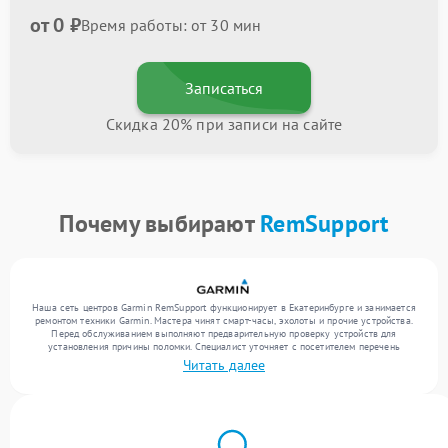
от 0 ₽
Время работы: от 30 мин
Записаться
Скидка 20% при записи на сайте
Почему выбирают
RemSupport
Наша сеть центров Garmin RemSupport функционирует в Екатеринбурге и занимается
ремонтом техники Garmin. Мастера чинят смарт-часы, эхолоты и прочие устройства.
Перед обслуживанием выполняют предварительную проверку устройств для
установления причины поломки. Специалист уточняет с посетителем перечень
необходимых работ и цену. Только после этого инженеры реализуют восстановление
Читать далее
с заменой комплектующих по необходимости. По завершении работ их качество
подтверждается финальным контролем всех режимов устройства.