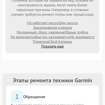
Поломки, которые на первый взгляд похожи на
неисправность экрана, могут иметь более
серьезные причины. Например, в сложных
случаях требуется ремонт платы или процессора.
Не работает насос
Шум насоса
Заклинивание клапана
Медленный сброс давления
Обрыв трубок
Не включается
Быстро разряжается
Не заряжается
Перегрев
Сбой батареи
Показать еще
Этапы ремонта техники Garmin
1
Обращение
Вы оставляете заявку на ремонт техники Garmin,