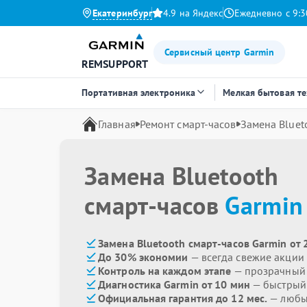
Екатеринбург
4.9 на Яндекс
Ежедневно с 9:3
Сервисный центр Garmin
REMSUPPORT
Портативная электроника
Мелкая бытовая т
Главная
Ремонт смарт-часов
Замена Bluet
Замена Bluetooth
смарт-часов
Garmin
Замена Bluetooth смарт-часов Garmin от 
До 30% экономии
— всегда свежие акции
Контроль на каждом этапе
— прозрачный
Диагностика Garmin от 10 мин
— быстрый 
Официальная гарантия до 12 мес.
— любые