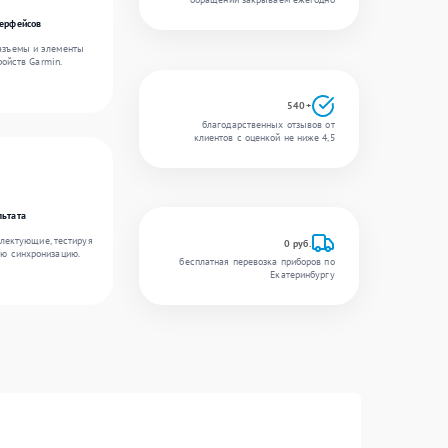
терфейсов
разъемы и элементы
ройств Garmin.
540+
благодарственных отзывов от
клиентов с оценкой не ниже 4,5
льтата
лектующие, тестируя
0 руб.
ую синхронизацию.
бесплатная перевозка приборов по
Екатеринбургу