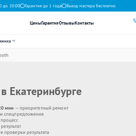
0 до 20:00
Гарантия до 1 года
Выезд мастера бесплатно
Цены
Гарантия
Отзывы
Контакты
ехника
ooth
в Екатеринбурге
20 мин
— приоритетный ремонт
 и спецпредложения
 процесс
результат
 проверки результата