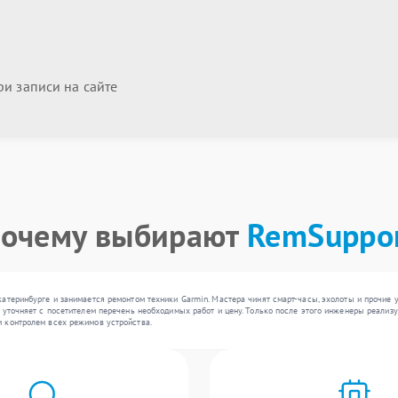
и записи на сайте
очему выбирают
RemSuppo
катеринбурге и занимается ремонтом техники Garmin. Мастера чинят смарт-часы, эхолоты и прочие
 уточняет с посетителем перечень необходимых работ и цену. Только после этого инженеры реали
 контролем всех режимов устройства.