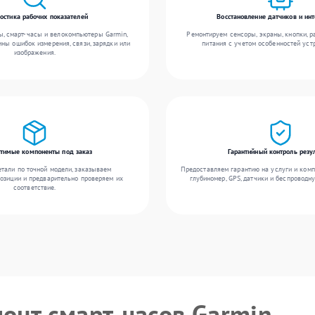
остика рабочих показателей
Восстановление датчиков и ин
, смарт-часы и велокомпьютеры Garmin,
Ремонтируем сенсоры, экраны, кнопки, 
ны ошибок измерения, связи, зарядки или
питания с учетом особенностей уст
изображения.
тимые компоненты под заказ
Гарантийный контроль резу
тали по точной модели, заказываем
Предоставляем гарантию на услуги и комп
озиции и предварительно проверяем их
глубиномер, GPS, датчики и беспроводн
соответствие.
монт смарт-часов Garmin