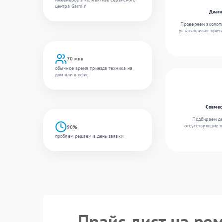
центра Garmin
Диагн
Проверяем эхолоты
устанавливая причи
70 мин
обычное время приезда техника на
дом или в офис
Совмес
Подбираем де
отсутствующие п
90%
проблем решаем в день заявки
Прайс лист на ре