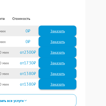
нта
Стоимость
0
Заказать
0
Заказать
2300
0
1730
0
1380
0
1380
0
зать все услуги