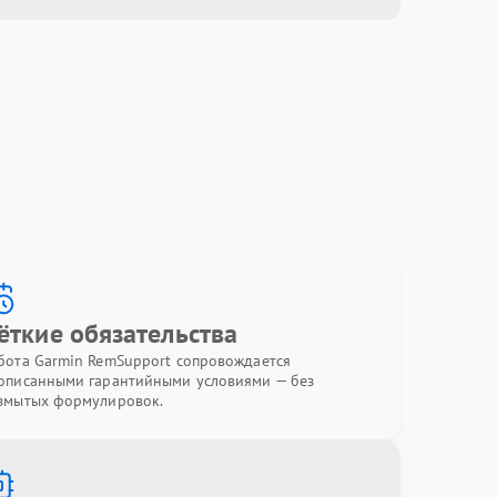
ёткие обязательства
бота Garmin RemSupport сопровождается
описанными гарантийными условиями — без
змытых формулировок.