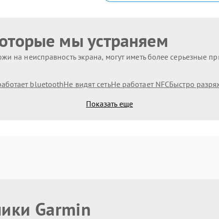
которые мы устраняем
жи на неисправность экрана, могут иметь более серьезные п
работает bluetooth
Не видят сеть
Не работает NFC
Быстро разря
Показать еще
ники Garmin