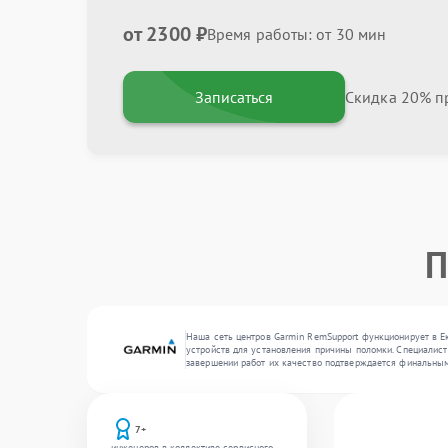
от 2300 ₽
Время работы: от 30 мин
Записаться
Скидка 20% пр
П
Наша сеть центров Garmin RemSupport функционирует в Е
устройств для установления причины поломки. Специалист
завершении работ их качество подтверждается финальным
7+
инженеров в коллективе сервисного