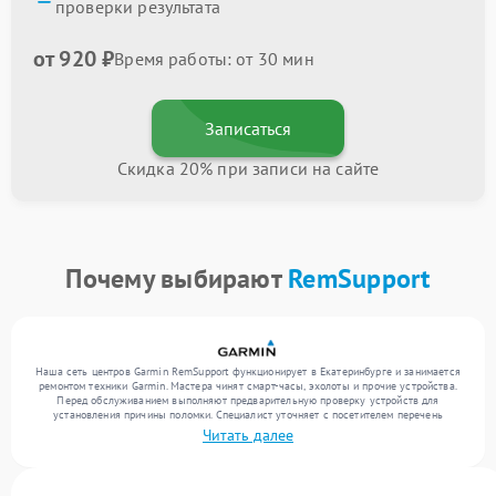
проверки результата
от 920 ₽
Время работы: от 30 мин
Записаться
Скидка 20% при записи на сайте
Почему выбирают
RemSupport
Наша сеть центров Garmin RemSupport функционирует в Екатеринбурге и занимается
ремонтом техники Garmin. Мастера чинят смарт-часы, эхолоты и прочие устройства.
Перед обслуживанием выполняют предварительную проверку устройств для
установления причины поломки. Специалист уточняет с посетителем перечень
необходимых работ и цену. Только после этого инженеры реализуют восстановление
Читать далее
с заменой комплектующих по необходимости. По завершении работ их качество
подтверждается финальным контролем всех режимов устройства.