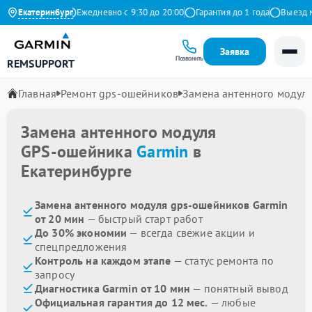
4.9 на Яндекс
Екатеринбург
Ежедневно с 9:30 до 20:00
Гарантия до 1 года
Выезд маст
Заявка
Позвонить
REMSUPPORT
Главная
Ремонт gps-ошейников
Замена антенного модул
Замена антенного модуля
GPS-ошейника
Garmin
в
Екатеринбурге
Замена антенного модуля gps-ошейников Garmin
от 20 мин
— быстрый старт работ
До 30% экономии
— всегда свежие акции и
спецпредложения
Контроль на каждом этапе
— статус ремонта по
запросу
Диагностика Garmin от 10 мин
— понятный вывод
Официальная гарантия до 12 мес.
— любые