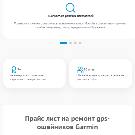
Диагностика рабочих показателей
Проверяем эхолоты, смарт-часы и велокомпьютеры Garmin, устанавливая причины
ошибок измерения, связи, зарядки или изображения.
7+
70 мин
инженеров в коллективе
обычное время приезда техника на
сервисного центра Garmin
дом или в офис
Прайс лист на ремонт gps-
ошейников Garmin