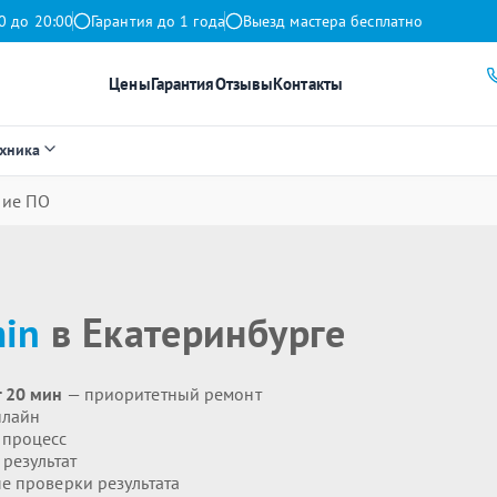
0 до 20:00
Гарантия до 1 года
Выезд мастера бесплатно
Цены
Гарантия
Отзывы
Контакты
ехника
ние ПО
in
в Екатеринбурге
 20 мин
— приоритетный ремонт
нлайн
 процесс
результат
 проверки результата