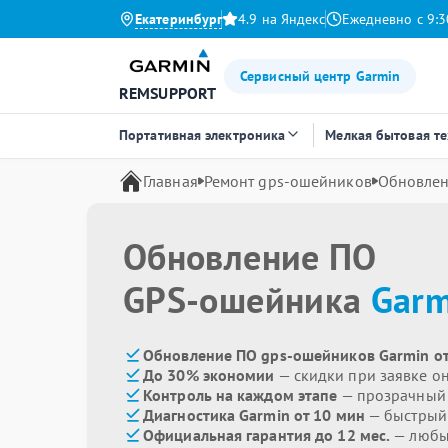
Екатеринбург
4.9 на Яндекс
Ежедневно с 9:3
Сервисный центр Garmin
REMSUPPORT
Портативная электроника
Мелкая бытовая т
Главная
Ремонт gps-ошейников
Обновле
Обновление ПО
GPS-ошейника
Garm
Обновление ПО gps-ошейников Garmin от
До 30% экономии
— скидки при заявке о
Контроль на каждом этапе
— прозрачный
Диагностика Garmin от 10 мин
— быстрый 
Официальная гарантия до 12 мес.
— любые