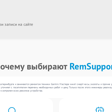
и записи на сайте
очему выбирают
RemSuppo
катеринбурге и занимается ремонтом техники Garmin. Мастера чинят смарт-часы, эхолоты и прочие
 уточняет с посетителем перечень необходимых работ и цену. Только после этого инженеры реали
 контролем всех режимов устройства.