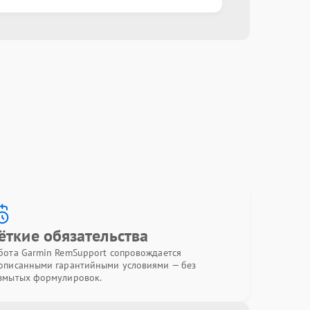
ёткие обязательства
бота Garmin RemSupport сопровождается
описанными гарантийными условиями — без
змытых формулировок.