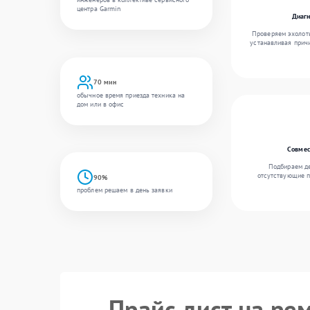
центра Garmin
Диагн
Проверяем эхолоты
устанавливая причи
70 мин
обычное время приезда техника на
дом или в офис
Совмес
Подбираем де
отсутствующие п
90%
проблем решаем в день заявки
Прайс лист на ре