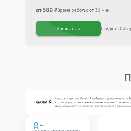
от 580 ₽
Время работы: от 30 мин
Записаться
Скидка 20% пр
П
Наша сеть центров Garmin RemSupport функционирует в Е
устройств для установления причины поломки. Специалист
завершении работ их качество подтверждается финальным
7+
инженеров в коллективе сервисного