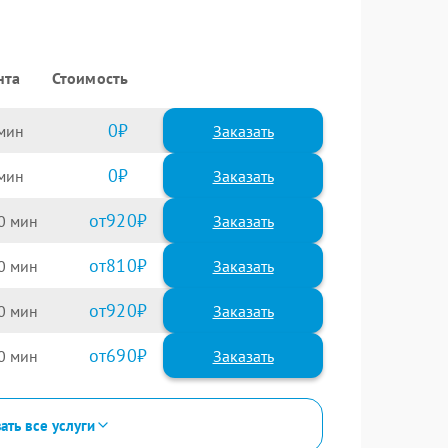
нта
Стоимость
0
Заказать
0
Заказать
920
0
810
0
920
0
690
0
ать все услуги