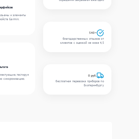
терфейсов
разъемы и элементы
ройств Garmin.
540+
благодарственных отзывов от
клиентов с оценкой не ниже 4,5
льтата
лектующие, тестируя
0 руб.
ую синхронизацию.
бесплатная перевозка приборов по
Екатеринбургу