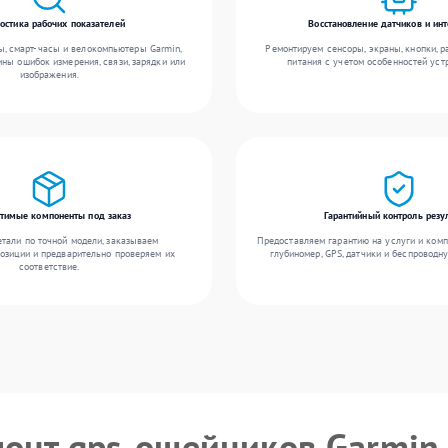
остика рабочих показателей
Восстановление датчиков и ин
, смарт-часы и велокомпьютеры Garmin,
Ремонтируем сенсоры, экраны, кнопки, 
ны ошибок измерения, связи, зарядки или
питания с учетом особенностей уст
изображения.
тимые компоненты под заказ
Гарантийный контроль резу
тали по точной модели, заказываем
Предоставляем гарантию на услуги и комп
озиции и предварительно проверяем их
глубиномер, GPS, датчики и беспроводн
соответствие.
монт gps-ошейников Garmin