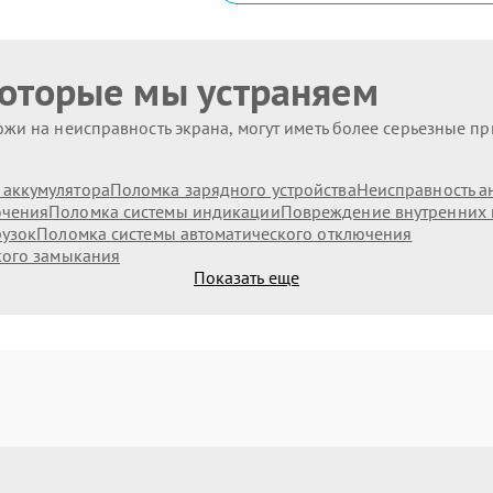
которые мы устраняем
жи на неисправность экрана, могут иметь более серьезные п
аккумулятора
Поломка зарядного устройства
Неисправность а
ючения
Поломка системы индикации
Повреждение внутренних
рузок
Поломка системы автоматического отключения
кого замыкания
Показать еще