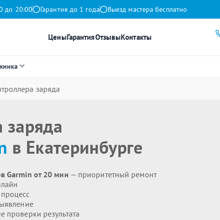
0 до 20:00
Гарантия до 1 года
Выезд мастера бесплатно
Цены
Гарантия
Отзывы
Контакты
ехника
нтроллера заряда
а заряда
n
в Екатеринбурге
в Garmin от 20 мин
— приоритетный ремонт
нлайн
 процесс
выявление
 проверки результата