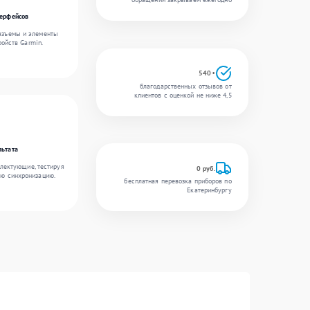
терфейсов
разъемы и элементы
ройств Garmin.
540+
благодарственных отзывов от
клиентов с оценкой не ниже 4,5
льтата
лектующие, тестируя
0 руб.
ую синхронизацию.
бесплатная перевозка приборов по
Екатеринбургу