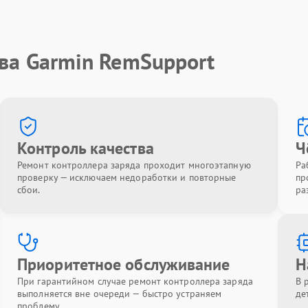
ва Garmin RemSupport
Контроль качества
Ч
Ремонт контроллера заряда проходит многоэтапную
Ра
проверку — исключаем недоработки и повторные
пр
сбои.
ра
Приоритетное обслуживание
Н
При гарантийном случае ремонт контроллера заряда
В 
выполняется вне очереди — быстро устраняем
де
проблему.