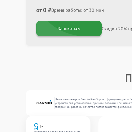
от 0 ₽
Время работы: от 30 мин
Записаться
Скидка 20% пр
П
Наша сеть центров Garmin RemSupport функционирует в Е
устройств для установления причины поломки. Специалист
завершении работ их качество подтверждается финальным
7+
инженеров в коллективе сервисного