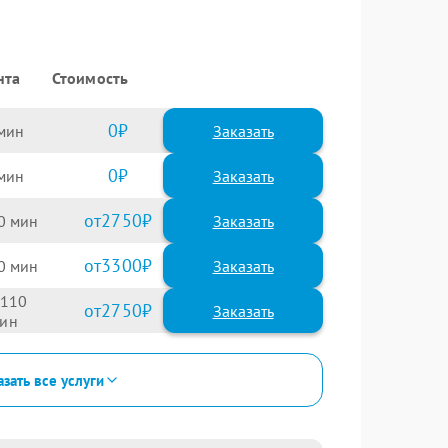
нта
Стоимость
0
Заказать
0
Заказать
2750
0
3300
0
110
2750
зать все услуги