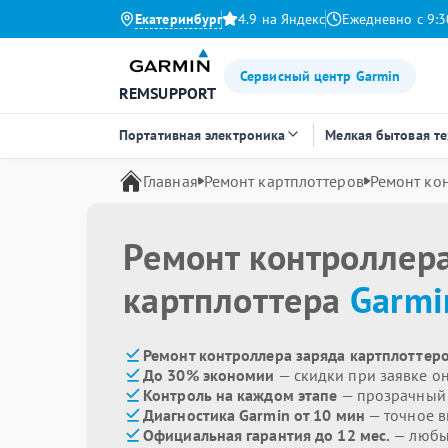
Екатеринбург
4.9 на Яндекс
Ежедневно с 9:3
Сервисный центр Garmin
REMSUPPORT
Портативная электроника
Мелкая бытовая т
Главная
Ремонт картплоттеров
Ремонт ко
Ремонт контроллер
картплоттера
Garmi
Ремонт контроллера заряда картплоттеро
До 30% экономии
— скидки при заявке о
Контроль на каждом этапе
— прозрачный
Диагностика Garmin от 10 мин
— точное 
Официальная гарантия до 12 мес.
— любые