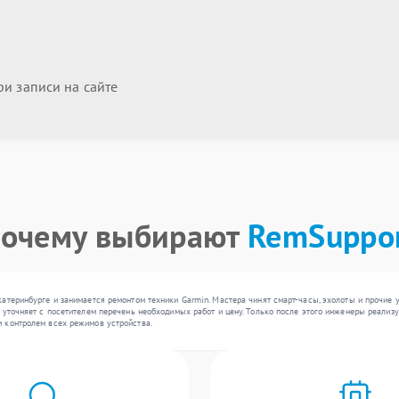
и записи на сайте
очему выбирают
RemSuppo
катеринбурге и занимается ремонтом техники Garmin. Мастера чинят смарт-часы, эхолоты и прочие
 уточняет с посетителем перечень необходимых работ и цену. Только после этого инженеры реали
 контролем всех режимов устройства.