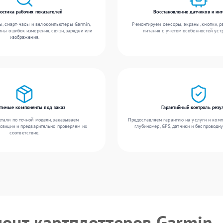
остика рабочих показателей
Восстановление датчиков и ин
, смарт-часы и велокомпьютеры Garmin,
Ремонтируем сенсоры, экраны, кнопки, 
ны ошибок измерения, связи, зарядки или
питания с учетом особенностей уст
изображения.
тимые компоненты под заказ
Гарантийный контроль резу
тали по точной модели, заказываем
Предоставляем гарантию на услуги и комп
озиции и предварительно проверяем их
глубиномер, GPS, датчики и беспроводн
соответствие.
монт картплоттеров Garmin