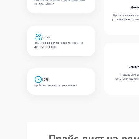
центра Garmin
Диагн
Проверяем эхолоты
устанавливая причи
70 мин
обычное время приезда техника на
дом или в офис
Совмес
Подбираем де
отсутствующие п
90%
проблем решаем в день заявки
Прайс лист на ре