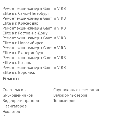
Ремонт экшн-камеры Garmin VIRB
Elite в г.
Санкт-Петербург
Ремонт экшн-камеры Garmin VIRB
Elite в г.
Краснодар
Ремонт экшн-камеры Garmin VIRB
Elite в г.
Ростов-на-Дону
Ремонт экшн-камеры Garmin VIRB
Elite в г.
Новосибирск
Ремонт экшн-камеры Garmin VIRB
Elite в г.
Екатеринбург
Ремонт экшн-камеры Garmin VIRB
Elite в г.
Казань
Ремонт экшн-камеры Garmin VIRB
Elite в г.
Воронеж
Ремонт экшн-камеры Garmin VIRB
Ремонт
Elite в г.
Волгоград
Ремонт экшн-камеры Garmin VIRB
Смарт-часов
Спутниковых телефонов
Elite в г.
Самара
GPS-ошейников
Велокомпьютеров
Ремонт экшн-камеры Garmin VIRB
Видеорегистраторов
Тонометров
Elite в г.
Пермь
Навигаторов
Ремонт экшн-камеры Garmin VIRB
Эхолотов
Elite в г.
Красноярск