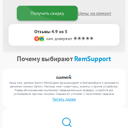
Получить скидку
Цены на ремонт
Отзывы 4.9 из 5
нам доверяют 🌟🌟🌟🌟🌟
Почему выбирают
RemSupport
Наша сеть центров Garmin RemSupport функционирует в Екатеринбурге и занимается
ремонтом техники Garmin. Мастера чинят смарт-часы, эхолоты и прочие устройства.
Перед обслуживанием выполняют предварительную проверку устройств для
установления причины поломки. Специалист уточняет с посетителем перечень
необходимых работ и цену. Только после этого инженеры реализуют восстановление
Читать далее
с заменой комплектующих по необходимости. По завершении работ их качество
подтверждается финальным контролем всех режимов устройства.