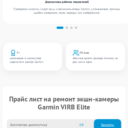
Диагностика рабочих показателей
Проверяем эхолоты, смарт-часы и велокомпьютеры Garmin, устанавливая причины
ошибок измерения, связи, зарядки или изображения.
7+
70 мин
инженеров в коллективе
обычное время приезда техника на
сервисного центра Garmin
дом или в офис
Прайс лист на ремонт экшн-камеры
Garmin VIRB Elite
Бесплатная диагностика
0
Заказать