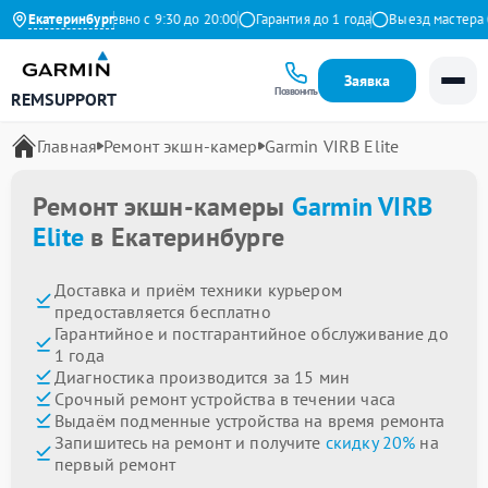
ндекс
Екатеринбург
Ежедневно с 9:30 до 20:00
Гарантия до 1 года
Выезд мастера бес
Заявка
Позвонить
REMSUPPORT
Главная
Ремонт экшн-камер
Garmin VIRB Elite
Ремонт экшн-камеры
Garmin VIRB
Elite
в Екатеринбурге
Доставка и приём техники курьером
предоставляется бесплатно
Гарантийное и постгарантийное обслуживание до
1 года
Диагностика производится за 15 мин
Срочный ремонт устройства в течении часа
Выдаём подменные устройства на время ремонта
Запишитесь на ремонт и получите
скидку 20%
на
первый ремонт