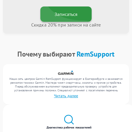
Записаться
Скидка 20% при записи на сайте
Почему выбирают
RemSupport
Наша сеть центров Garmin RemSupport функционирует в Екатеринбурге и занимается
ремонтом техники Garmin. Мастера чинят смарт-часы, эхолоты и прочие устройства.
Перед обслуживанием выполняют предварительную проверку устройств для
установления причины поломки. Специалист уточняет с посетителем перечень
необходимых работ и цену. Только после этого инженеры реализуют восстановление
Читать далее
с заменой комплектующих по необходимости. По завершении работ их качество
подтверждается финальным контролем всех режимов устройства.
Диагностика рабочих показателей