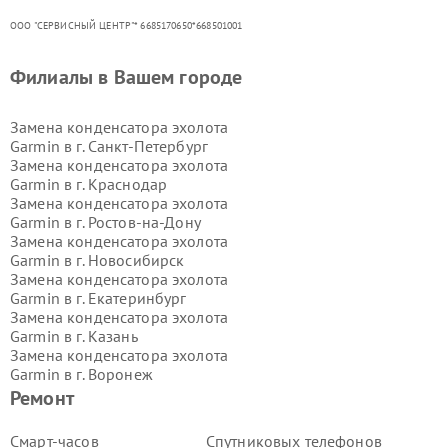
ООО "СЕРВИСНЫЙ ЦЕНТР"* 6685170650*668501001
Филиалы в Вашем городе
Замена конденсатора эхолота
Garmin в г.
Санкт-Петербург
Замена конденсатора эхолота
Garmin в г.
Краснодар
Замена конденсатора эхолота
Garmin в г.
Ростов-на-Дону
Замена конденсатора эхолота
Garmin в г.
Новосибирск
Замена конденсатора эхолота
Garmin в г.
Екатеринбург
Замена конденсатора эхолота
Garmin в г.
Казань
Замена конденсатора эхолота
Garmin в г.
Воронеж
Замена конденсатора эхолота
Ремонт
Garmin в г.
Волгоград
Замена конденсатора эхолота
Смарт-часов
Спутниковых телефонов