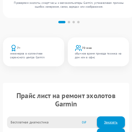
Проверяем эхолоты, смарт-часы и велокомпьютеры Garmin, устанавливая причины
ошибок измерения, связи, зарядки или изображения.
7+
70 мин
инженеров в коллективе
обычное время приезда техника на
сервисного центра Garmin
дом или в офис
Прайс лист на ремонт эхолотов
Garmin
Бесплатная диагностика
0
Заказать