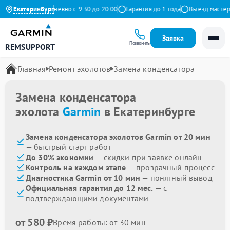
 Яндекс
Екатеринбург
Ежедневно с 9:30 до 20:00
Гарантия до 1 года
Выезд мастера 
Заявка
Позвонить
REMSUPPORT
Главная
Ремонт эхолотов
Замена конденсатора
Замена конденсатора
эхолота
Garmin
в Екатеринбурге
Замена конденсатора эхолотов Garmin от 20 мин
— быстрый старт работ
До 30% экономии
— скидки при заявке онлайн
Контроль на каждом этапе
— прозрачный процесс
Диагностика Garmin от 10 мин
— понятный вывод
Официальная гарантия до 12 мес.
— с
подтверждающими документами
от 580 ₽
Время работы: от 30 мин